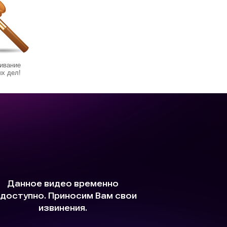
ивание
х дел!