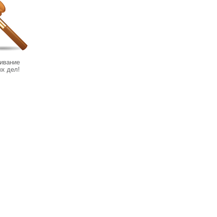
ивание
х дел!