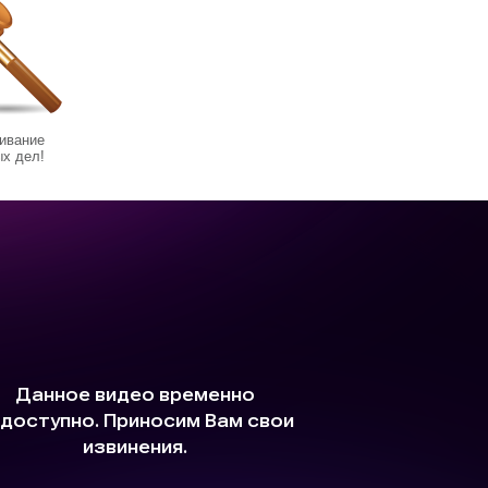
ивание
х дел!